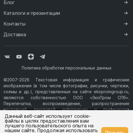
Блог
Каталоги и презентации
Контакты
Доставка
Политика обработки персональных данных
©2007-2026 Текстовая информация и графические
изображения (в том числе фотографии, рисунки, чертежи,
схемы и др.), представленные на сайте ekopromgroup.ru,
являются собственностью ООО «ЭкоПром СПб».
Перепечатка, воспроизведение, распространение
настоящей текстовой информации и графических
Ваш город —
Екатеринбург
изображений с Сайта возможны только с письменного
Данный веб-сайт использует cookie-
файлы в целях предоставления вам
разрешения ООО «ЭкоПром СПб» (ИНН 7814376069, ОГРН
лучшего пользовательского опыта на
1077847433730, Юридический адрес: 194044, г. Санкт-
нашем сайте. Продолжая использовать
Изменить
Да, всё верно
Принять