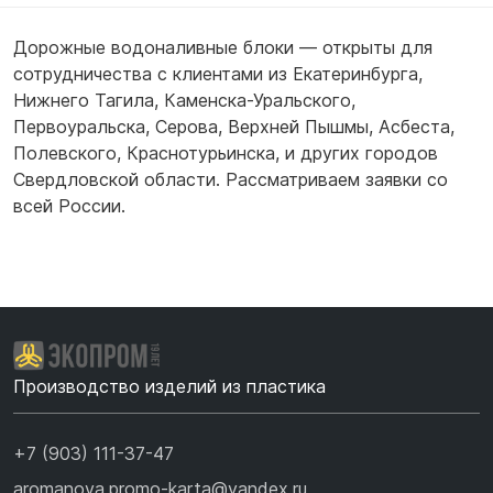
Дорожные водоналивные блоки — открыты для
сотрудничества с клиентами из
Екатеринбурга
,
Нижнего Тагила
,
Каменска-Уральского
,
Первоуральска
,
Серова
,
Верхней Пышмы
,
Асбеста
,
Полевского
,
Краснотурьинска
,
и других городов
Свердловской области. Рассматриваем заявки со
всей России.
Производство изделий из пластика
+7 (903) 111-37-47
aromanova.promo-karta@yandex.ru