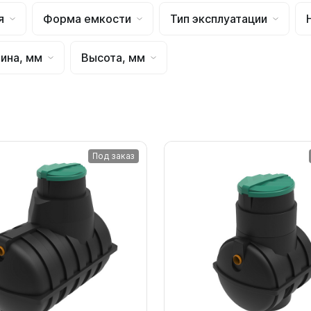
для воды 4500 литров
ЦКТ для ферментации
я
Форма емкости
Тип эксплуатации
для воды 4000 литров
для воды 3000 литров
ина, мм
Высота, мм
для воды 2500 литров
для воды 2000 литров
для воды 1500 литров
для воды 1000 литров
для воды 750 литров
Под заказ
для воды 600 литров
для воды 500 литров
для воды 400 литров
для воды 300 литров
для воды 240 литров
для воды 200 литров
для воды 100 литров
для воды 75 литров