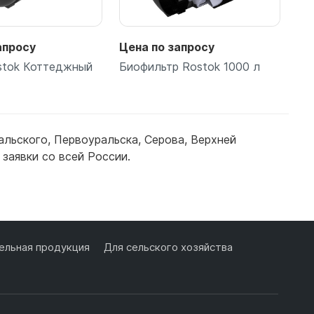
апросу
Цена по запросу
Це
stok Коттеджный
Биофильтр Rostok 1000 л
То
альского
,
Первоуральска
,
Серова
,
Верхней
заявки со всей России.
одробнее
Подробнее
льная продукция
Для сельского хозяйства