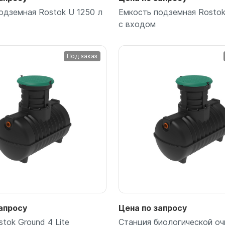
одземная Rostok U 1250 л
Емкость подземная Rostok
с входом
Под заказ
Подробнее
Подробнее
апросу
Цена по запросу
tok Ground 4 Lite
Станция биологической оч