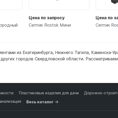
Цена по запросу
Цена по з
городный
Септик Rostok Мини
Септик Ro
иентами из
Екатеринбурга
,
Нижнего Тагила
,
Каменска-Ур
 других городов Свердловской области. Рассматриваем 
ее
Подробнее
П
мкости
Пластиковые изделия для дачи
Дорожно-строите
анализация
Весь каталог