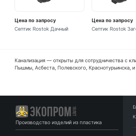
Цена по запросу
Цена по запросу
Септик Rostok Дачный
Септик Rostok За
Канализация — открыты для сотрудничества с кл
Пышмы
,
Асбеста
,
Полевского
,
Краснотурьинска
,
и
Подробнее
Подробн
Е
К
Производство изделий из пластика