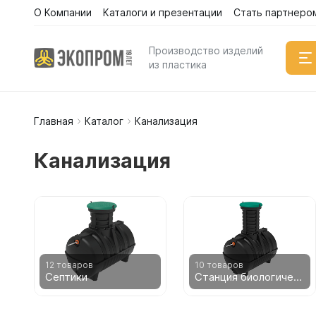
О Компании
Каталоги и презентации
Стать партнеро
Каталог
Производство изделий
из пластика
Главная
Каталог
Канализация
Емкости
Вертикал
Канализация
Горизонт
Прямоуго
Емкости 
Емкости 
Емкости 
Емкости 
12 товаров
10 товаров
Септики
Станция биологической очистки
Емкости 
Емкости 