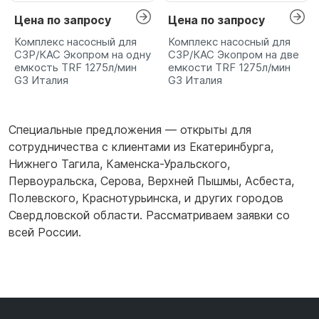
Цена по запросу
Цена по запросу
Комплекс насосный для
Комплекс насосный для
СЗР/КАС Экопром на одну
СЗР/КАС Экопром на две
емкость TRF 1275л/мин
емкости TRF 1275л/мин
G3 Италия
G3 Италия
Специальные предложения — открыты для
сотрудничества с клиентами из
Екатеринбурга
,
Нижнего Тагила
,
Каменска-Уральского
,
Первоуральска
,
Серова
,
Верхней Пышмы
,
Асбеста
,
Полевского
,
Краснотурьинска
,
и других городов
Свердловской области. Рассматриваем заявки со
всей России.