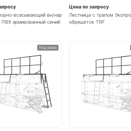
для воды 60 литров
апросу
Цена по запросу
для воды 50 литров
порно-всасывающий вн/нар
Лестница с трапом Экопр
 ПВХ армированный синий
обрешеток TRF
Под заказ
Подробнее
Подробнее