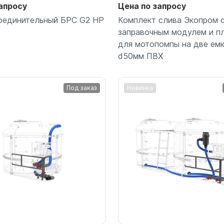
апросу
Цена по запросу
оединительный БРС G2 НР
Комплект слива Экопром 
заправочным модулем и п
для мотопомпы на две ем
d50мм ПВХ
Под заказ
Новинка
Подробнее
Подробнее