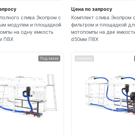
апросу
Цена по запросу
полного слива Экопром с
Комплект слива Экопром 
ным модулем и площадкой
фильтром и площадкой дл
омпы на одну емкость
мотопомпы на две емкост
м ПВХ
d50мм ПВХ
Под заказ
Новинка
Подробнее
Подробнее