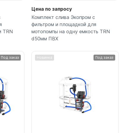
Цена по запросу
с
Комплект слива Экопром с
я
фильтром и площадкой для
и TRN
мотопомпы на одну емкость TRN
d50мм ПВХ
Под заказ
Новинка
Под заказ
Подробнее