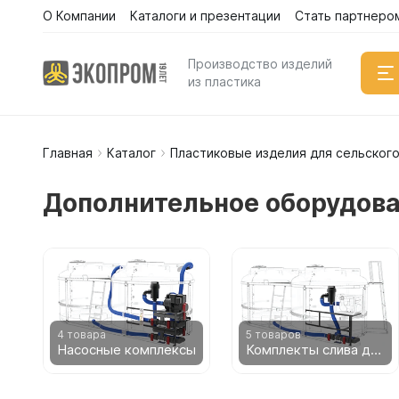
О Компании
Каталоги и презентации
Стать партнеро
Каталог
Производство изделий
из пластика
Главная
Каталог
Пластиковые изделия для сельского
Емкости
Вертикал
Дополнительное оборудова
Горизонт
Прямоуго
Емкости 
Емкости 
Емкости 
Емкости 
4 товара
5 товаров
Насосные комплексы
Комплекты слива для мотопомп
Емкости 
Емкости 