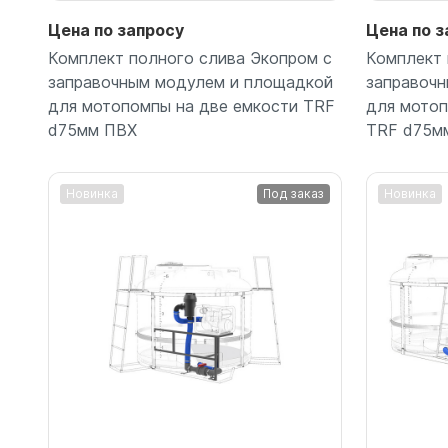
Цена по запросу
Цена по з
Комплект полного слива Экопром с
Комплект 
заправочным модулем и площадкой
заправоч
для мотопомпы на две емкости TRF
для мотоп
d75мм ПВХ
TRF d75м
Новинка
Под заказ
Новинка
Подробнее