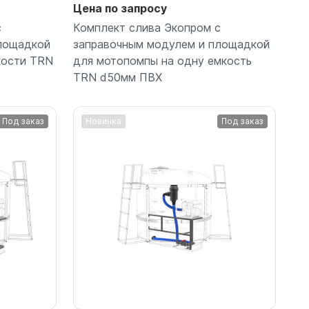
Цена по запросу
с
Комплект слива Экопром с
лощадкой
заправочным модулем и площадкой
кости TRN
для мотопомпы на одну емкость
TRN d50мм ПВХ
Под заказ
Новинка
Под заказ
Подробнее