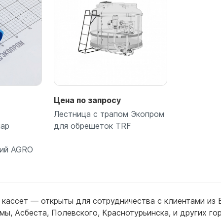
Цена по запросу
Лестница с трапом Экопром
нар
для обрешеток TRF
ний AGRO
ее
Подробнее
кассет — открыты для сотрудничества с клиентами из
шмы
,
Асбеста
,
Полевского
,
Краснотурьинска
,
и других г