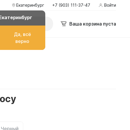
Екатеринбург
+7 (903) 111-37-47
Войти
Екатеринбург
Ваша корзина пуста
Да, всё
верно
о топлива
ом
росу
их
Черный