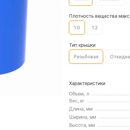
для воды 4500 литров
ЦКТ для ферментации
для воды 4000 литров
Плотность вещества макс,
для воды 3000 литров
1.0
1.2
для воды 2500 литров
для воды 2000 литров
для воды 1500 литров
Тип крышки
для воды 1000 литров
Резьбовая
Откидна
для воды 750 литров
для воды 600 литров
для воды 500 литров
Характеристики
для воды 400 литров
для воды 300 литров
Объем, л
Вес, кг
для воды 240 литров
Длина, мм
для воды 200 литров
Ширина, мм
для воды 100 литров
Высота, мм
для воды 75 литров