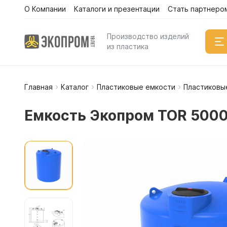
О Компании
Каталоги и презентации
Стать партнеро
Производство изделий
из пластика
Главная
Каталог
Пластиковые емкости
Пластиковы
Емкости
Вертикал
Емкость Экопром TOR 5000
Горизонт
Прямоуго
Емкости 
Емкости 
Емкости 
Емкости 
Емкости 
Емкости 