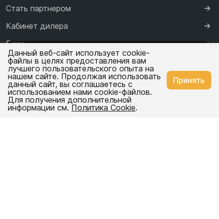
Стать партнером
Кабинет дилера
Блог
Ваш город —
Екатеринбург
Данный веб-сайт использует cookie-
файлы в целях предоставления вам
Каталоги и презентации
лучшего пользовательского опыта на
нашем сайте. Продолжая использовать
Изменить
Да, всё верно
Контакты
Принять
данный сайт, вы соглашаетесь с
использованием нами cookie-файлов.
Доставка
Для получения дополнительной
Емкости
Емкости
информации см.
Политика Cookie
.
для воды
для
дизельного
Вертикальные
топлива
емкости
Горизонтальные
Политика обработки персональных данных
Вертикальные
емкости
емкости
Прямоугольные
©2007-2026 Текстовая информация и графические
Горизонтальные
емкости
емкости
изображения (в том числе фотографии, рисунки, чертежи,
Емкости
схемы и др.), представленные на сайте ekopromgroup.ru,
Прямоугольные
для воды
емкости
являются собственностью ООО «ЭкоПром СПб».
10 000
Перепечатка, воспроизведение, распространение
литров
Емкости