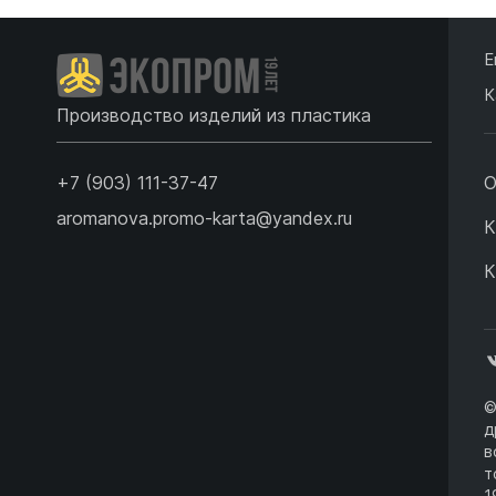
Е
К
Производство изделий из пластика
+7 (903) 111-37-47
О
aromanova.promo-karta@yandex.ru
К
К
©
д
в
т
1