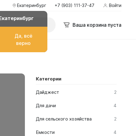
Екатеринбург
+7 (903) 111-37-47
Войти
 111-37-47
Войти
aromanova.promo-karta@yandex.ru
Екатеринбург
Поиск
Ваша корзина пуста
Ваша корзина пуста
Да, всё
верно
о топлива
Категории
ом
Дайджест
2
Для дачи
4
Для сельского хозяйства
2
их
Емкости
4