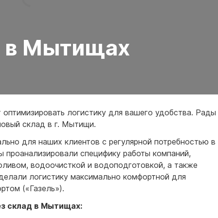
для воды 4500 литров
ЦКТ для ферментации
для воды 4000 литров
для воды 3000 литров
д в Мытищах
для воды 2500 литров
для воды 2000 литров
для воды 1500 литров
для воды 1000 литров
для воды 750 литров
оптимизировать логистику для вашего удобства. Рады
для воды 600 литров
новый склад в г. Мытищи.
для воды 500 литров
льно для наших клиентов с регулярной потребностью в
для воды 400 литров
ы проанализировали специфику работы компаний,
для воды 300 литров
ливом, водоочисткой и водоподготовкой, а также
для воды 240 литров
сделали логистику максимально комфортной для
для воды 200 литров
ртом («Газель»).
для воды 100 литров
ез склад в Мытищах:
для воды 75 литров