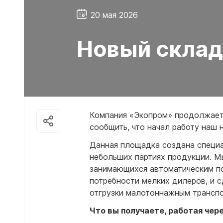
Емкости 
20 мая 2026
Емкости 
Емкости 
Новый скла
Емкости 
Емкости 
Емкости 
Емкости 
Емкости 
Компания «Экопром» продолжает 
Емкости 
сообщить, что начал работу наш 
Емкости 
Данная площадка создана специа
Емкости 
небольших партиях продукции. М
Емкости 
занимающихся автоматическим по
Емкости 
потребности мелких дилеров, и 
Емкости 
отгрузки малотоннажным транспо
Емкости 
Что вы получаете, работая чер
Емкости 