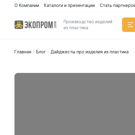
О Компании
Каталоги и презентации
Стать партнеро
Каталог
Производство изделий
из пластика
Главная
Блог
Дайджесты про изделия из пластика
Емкости
Вертикал
Горизонт
Прямоуго
Емкости 
Емкости 
Емкости 
Емкости 
Емкости 
Емкости 