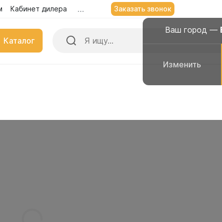
м
Кабинет дилера
Заказать звонок
Заказать звонок
Екатеринбург
+7 (903)
Ваш город —
Ваш город —
Екатеринбург
Каталог
Да, всё
Изменить
Изменить
верно
 для воды
Емкости для дизельног
ьные емкости
Вертикальные емкости
альные емкости
Горизонтальные емкости
льные емкости
Прямоугольные емкости
для воды 10 000 литров
Емкости с полным слив
для воды 8000 литров
Емкости с мешалками
для воды 7000 литров
Пищевые ванны
для воды 6000 литров
для воды 5500 литров
Емкости для техническ
веществ
для воды 5000 литров