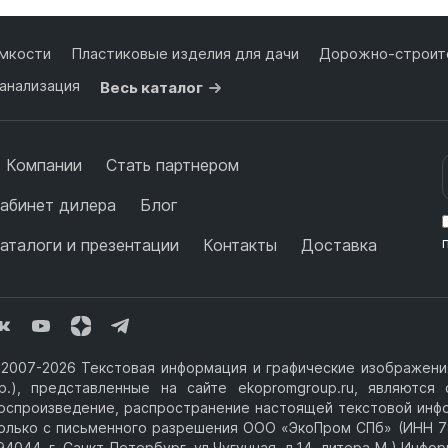
мкости
Пластиковые изделия для дачи
Дорожно-строите
анализация
Весь каталог
 Компании
Стать партнером
абинет дилера
Блог
аталоги и презентации
Контакты
Доставка
2007-2026 Текстовая информация и графические изображения
р.), представленные на сайте ekopromgroup.ru, являютс
оспроизведение, распространение настоящей текстовой инф
олько с письменного разрешения ООО «ЭкоПром СПб» (ИНН 7
94044, г. Санкт-Петербург, ул.Чугунная, д.14, литера М.) Инф