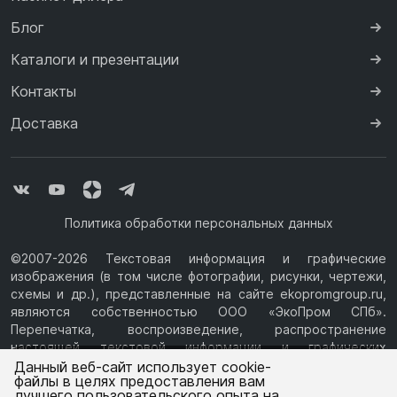
Блог
Каталоги и презентации
Контакты
Доставка
Политика обработки персональных данных
©2007-2026 Текстовая информация и графические
изображения (в том числе фотографии, рисунки, чертежи,
схемы и др.), представленные на сайте ekopromgroup.ru,
являются собственностью ООО «ЭкоПром СПб».
Перепечатка, воспроизведение, распространение
настоящей текстовой информации и графических
Ваш город —
Екатеринбург
изображений с Сайта возможны только с письменного
Данный веб-сайт использует cookie-
файлы в целях предоставления вам
разрешения ООО «ЭкоПром СПб» (ИНН 7814376069, ОГРН
лучшего пользовательского опыта на