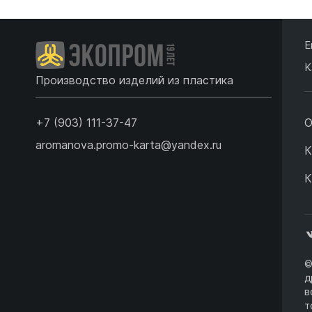
Е
К
Производство изделий из пластика
+7 (903) 111-37-47
О
aromanova.promo-karta@yandex.ru
К
К
©
д
в
т