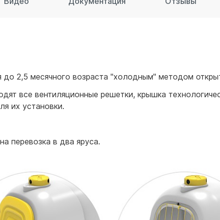
Видео
Документация
Отзывы
для воды 60 литров
для воды 50 литров
 до 2,5 месячного возраста "холодным" методом открыт
дят все вентиляционные решетки, крышка технологичес
я их установки.
а перевозка в два яруса.