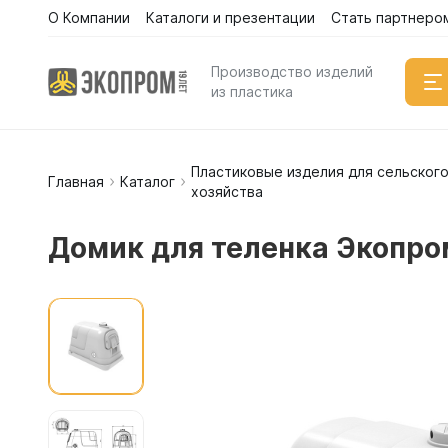
О Компании
Каталоги и презентации
Стать партнеро
Производство изделий
из пластика
Пластиковые изделия для сельског
Емкости
Главная
Каталог
хозяйства
Вертикал
Горизонт
Домик для теленка Экопр
Прямоуго
Емкости 
Емкости 
Емкости 
Емкости 
Емкости 
Емкости 