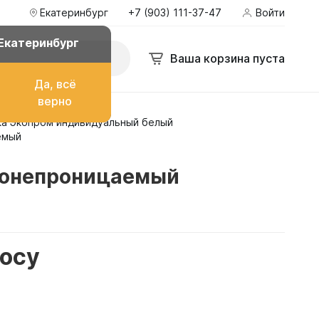
Екатеринбург
+7 (903) 111-37-47
Войти
Екатеринбург
Ваша корзина пуста
Да, всё
верно
ка Экопром индивидуальный белый
о топлива
емый
тонепроницаемый
ом
росу
их