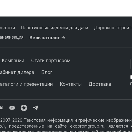
Подробнее
Подробнее
мкости
Пластиковые изделия для дачи
Дорожно-строите
анализация
Весь каталог
 Компании
Стать партнером
абинет дилера
Блог
аталоги и презентации
Контакты
Доставка
2007-2026 Текстовая информация и графические изображения
р.), представленные на сайте ekopromgroup.ru, являютс
оспроизведение, распространение настоящей текстовой инф