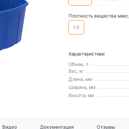
для воды 4500 литров
ЦКТ для ферментации
для воды 4000 литров
Плотность вещества макс,
для воды 3000 литров
1.0
для воды 2500 литров
для воды 2000 литров
для воды 1500 литров
для воды 1000 литров
Характеристики
для воды 750 литров
Объем, л
для воды 600 литров
Вес, кг
для воды 500 литров
Длина, мм
для воды 400 литров
Ширина, мм
для воды 300 литров
Высота, мм
для воды 240 литров
для воды 200 литров
для воды 100 литров
для воды 75 литров
Видео
Документация
Отзывы