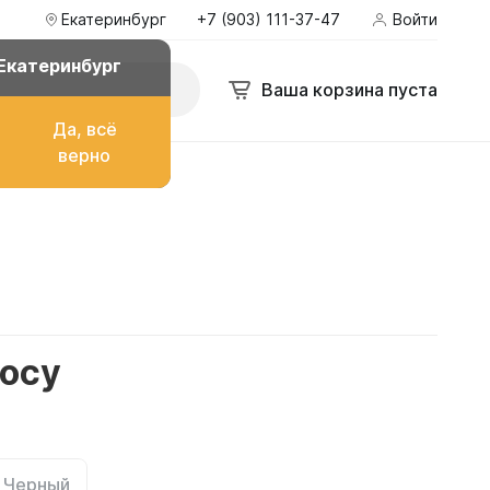
Екатеринбург
+7 (903) 111-37-47
Войти
Екатеринбург
Ваша корзина пуста
Да, всё
верно
о топлива
ом
росу
их
Черный