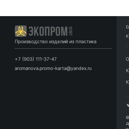
Подробнее
Подробнее
Е
К
Производство изделий из пластика
+7 (903) 111-37-47
О
aromanova.promo-karta@yandex.ru
К
К
©
д
в