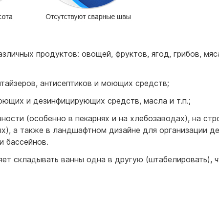
азличных продуктов: овощей, фруктов, ягод, грибов, мяс
тайзеров, антисептиков и моющих средств;
оющих и дезинфицирующих средств, масла и т.п.;
ости (особенно в пекарнях и на хлебозаводах), на ст
ых), а также в ландшафтном дизайне для организации д
и бассейнов.
яет складывать ванны одна в другую (штабелировать), ч