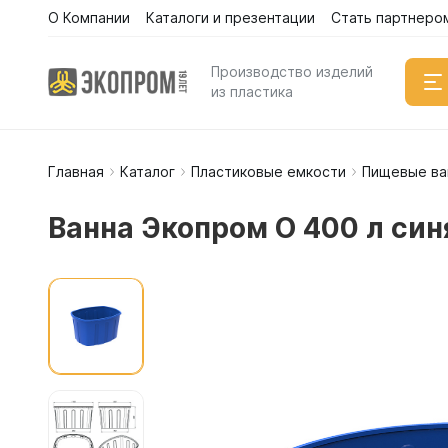
О Компании
Каталоги и презентации
Стать партнеро
Производство изделий
из пластика
Главная
Каталог
Пластиковые емкости
Пищевые ва
Емкости
Вертикал
Ванна Экопром O 400 л син
Горизонт
Прямоуго
Емкости 
Емкости 
Емкости 
Емкости 
Емкости 
Емкости 