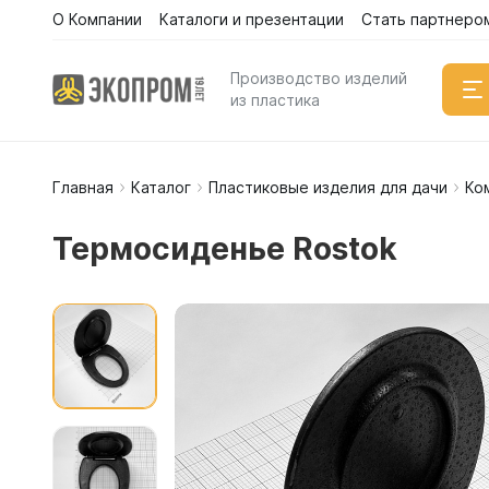
О Компании
Каталоги и презентации
Стать партнеро
Производство изделий
из пластика
Главная
Каталог
Пластиковые изделия для дачи
Ко
Емкости
Вертикал
Термосиденье Rostok
Горизонт
Прямоуго
Емкости 
Емкости 
Емкости 
Емкости 
Емкости 
Емкости 