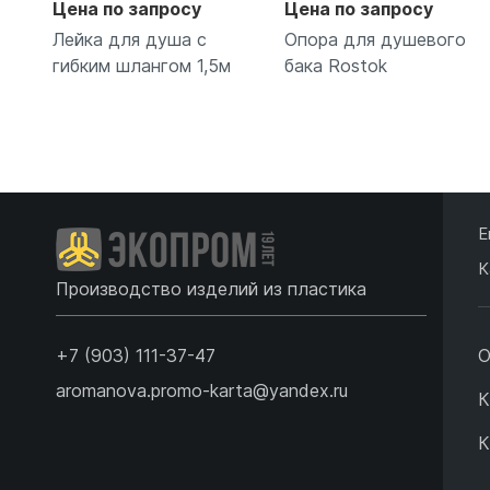
Цена по запросу
Цена по запросу
Лейка для душа с
Опора для душевого
гибким шлангом 1,5м
бака Rostok
Подробнее
Подробнее
Е
К
Производство изделий из пластика
+7 (903) 111-37-47
О
aromanova.promo-karta@yandex.ru
К
К