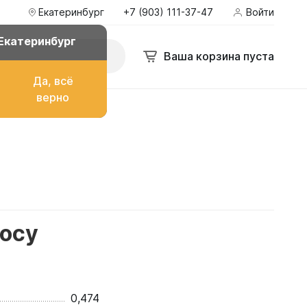
Екатеринбург
+7 (903) 111-37-47
Войти
Екатеринбург
Ваша корзина пуста
Да, всё
верно
о топлива
ом
росу
их
0,474