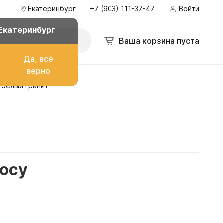
Екатеринбург
+7 (903) 111-37-47
Войти
Екатеринбург
Ваша корзина пуста
Да, всё
верно
 белый гранит
о топлива
ом
росу
их