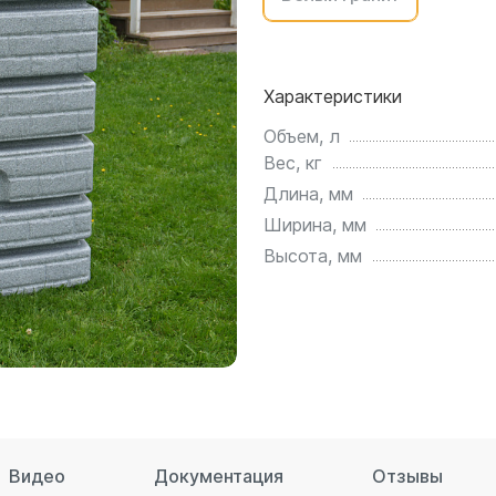
для воды 4500 литров
ЦКТ для ферментации
для воды 4000 литров
для воды 3000 литров
Характеристики
для воды 2500 литров
Объем, л
для воды 2000 литров
Вес, кг
для воды 1500 литров
Длина, мм
для воды 1000 литров
Ширина, мм
для воды 750 литров
Высота, мм
для воды 600 литров
для воды 500 литров
для воды 400 литров
для воды 300 литров
для воды 240 литров
для воды 200 литров
для воды 100 литров
Видео
Документация
Отзывы
для воды 75 литров