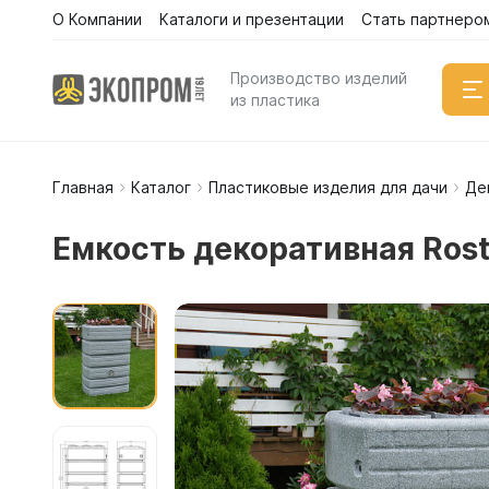
О Компании
Каталоги и презентации
Стать партнеро
Производство изделий
из пластика
Главная
Каталог
Пластиковые изделия для дачи
Де
Емкости
Вертикал
Емкость декоративная Rost
Горизонт
Прямоуго
Емкости 
Емкости 
Емкости 
Емкости 
Емкости 
Емкости 