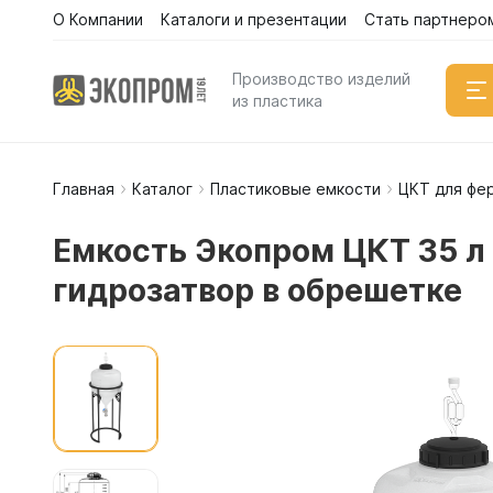
О Компании
Каталоги и презентации
Стать партнеро
Производство изделий
из пластика
Главная
Каталог
Пластиковые емкости
ЦКТ для фе
Емкости
Вертикал
Емкость Экопром ЦКТ 35 л 
Горизонт
гидрозатвор в обрешетке
Прямоуго
Емкости 
Емкости 
Емкости 
Емкости 
Емкости 
Емкости 