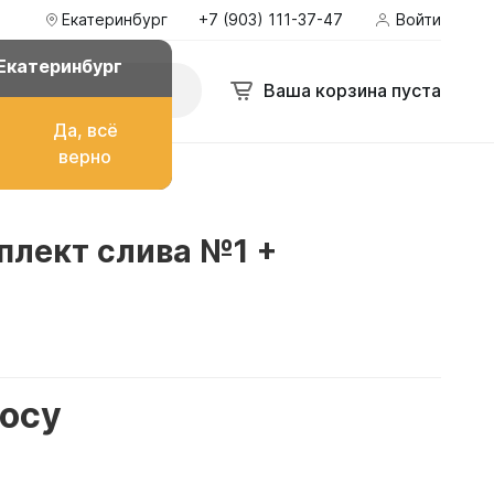
Екатеринбург
+7 (903) 111-37-47
Войти
Екатеринбург
Ваша корзина пуста
Да, всё
верно
о топлива
плект слива №1 +
ом
росу
их