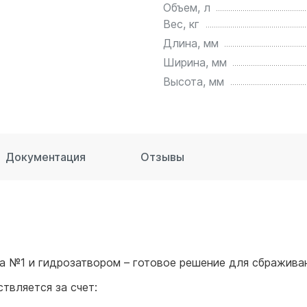
Объем, л
для воды 60 литров
Вес, кг
для воды 50 литров
Длина, мм
Ширина, мм
Высота, мм
Документация
Отзывы
а №1 и гидрозатвором – готовое решение для сбраживан
твляется за счет: